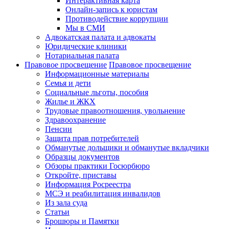
Интерактивная карта
Онлайн-запись к юристам
Противодействие коррупции
Мы в СМИ
Адвокатская палата и адвокаты
Юридические клиники
Нотариальная палата
Правовое просвещение
Правовое просвещение
Информационные материалы
Семья и дети
Социальные льготы, пособия
Жилье и ЖКХ
Трудовые правоотношения, увольнение
Здравоохранение
Пенсии
Защита прав потребителей
Обманутые дольщики и обманутые вкладчики
Образцы документов
Обзоры практики Госюрбюро
Откройте, приставы
Информация Росреестра
МСЭ и реабилитация инвалидов
Из зала суда
Статьи
Брошюры и Памятки