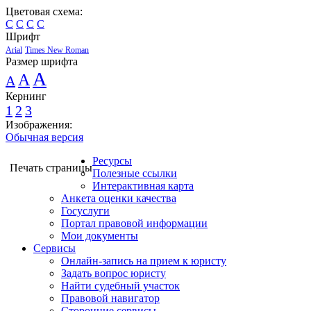
Цветовая схема:
C
C
C
C
Шрифт
Arial
Times New Roman
Размер шрифта
A
A
A
Кернинг
1
2
3
Изображения:
Обычная версия
Ресурсы
Печать страницы
Полезные ссылки
Интерактивная карта
Анкета оценки качества
Госуслуги
Портал правовой информации
Мои документы
Сервисы
Онлайн-запись на прием к юристу
Задать вопрос юристу
Найти судебный участок
Правовой навигатор
Сторонние сервисы