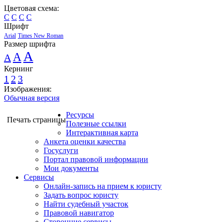
Цветовая схема:
C
C
C
C
Шрифт
Arial
Times New Roman
Размер шрифта
A
A
A
Кернинг
1
2
3
Изображения:
Обычная версия
Ресурсы
Печать страницы
Полезные ссылки
Интерактивная карта
Анкета оценки качества
Госуслуги
Портал правовой информации
Мои документы
Сервисы
Онлайн-запись на прием к юристу
Задать вопрос юристу
Найти судебный участок
Правовой навигатор
Сторонние сервисы