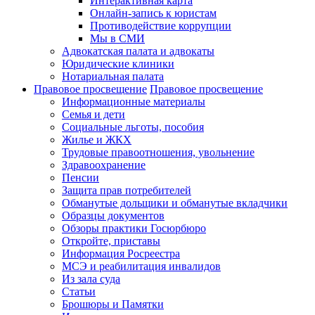
Интерактивная карта
Онлайн-запись к юристам
Противодействие коррупции
Мы в СМИ
Адвокатская палата и адвокаты
Юридические клиники
Нотариальная палата
Правовое просвещение
Правовое просвещение
Информационные материалы
Семья и дети
Социальные льготы, пособия
Жилье и ЖКХ
Трудовые правоотношения, увольнение
Здравоохранение
Пенсии
Защита прав потребителей
Обманутые дольщики и обманутые вкладчики
Образцы документов
Обзоры практики Госюрбюро
Откройте, приставы
Информация Росреестра
МСЭ и реабилитация инвалидов
Из зала суда
Статьи
Брошюры и Памятки