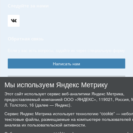
Следуйте за нами
Обратная связь
Если у вас есть вопросы, задайте их через специальную форму
Написать нам
Мы используем Яндекс Метрику
© 2019-2025 ГКУ «Госюрбюро Пермского края»
Этот сайт использует сервис веб-аналитики Яндекс Метрика,
предоставляемый компанией ООО «ЯНДЕКС», 119021, Россия, М
Л. Толстого, 16 (далее — Яндекс).
Сервис Яндекс Метрика использует технологию “cookie” — небо
текстовые файлы, размещаемые на компьютере пользователей 
анализа их пользовательской активности.